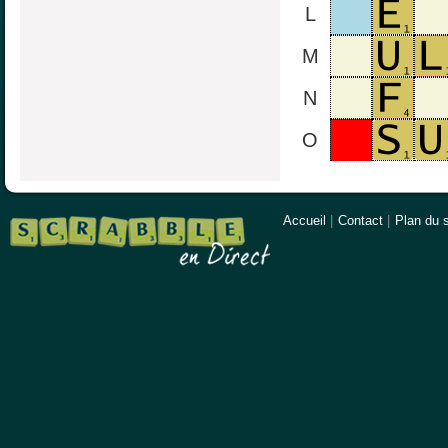
L
M
N
O
Accueil
|
Contact
|
Plan du s