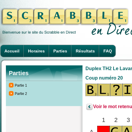
Accueil
Horaires
Parties
Résultats
FAQ
Duplex TH2 Le Lavand
Parties
Coup numéro 20
Partie 1
Partie 2
Voir le mot retenu
1
2
3