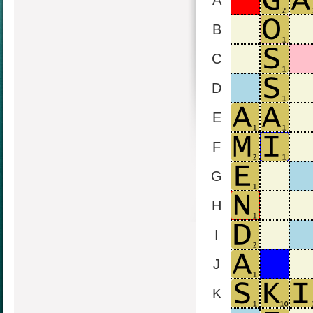
A
B
C
D
E
F
G
H
I
J
K