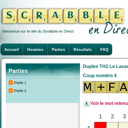
Accueil
Horaires
Parties
Résultats
FAQ
Duplex TH2 Le Lavand
Parties
Coup numéro 4
Partie 1
Partie 2
Voir le mot retenu
1
2
3