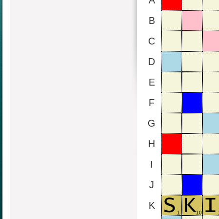
A
B
C
D
E
F
G
H
I
J
K