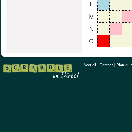
L
M
N
O
Accueil
|
Contact
|
Plan du s