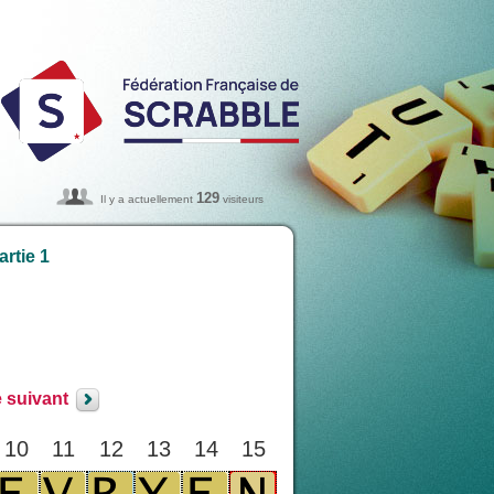
129
Il y a actuellement
visiteurs
rtie 1
e suivant
10
11
12
13
14
15