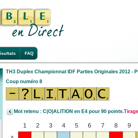
sultats
FAQ
TH3 Duplex Championnat IDF Parties Originales 2012 - Pa
Coup numéro 8
Mot retenu : C(O)ALITION en E4 pour 90 points.
Tirag
1
2
3
4
5
6
7
8
9