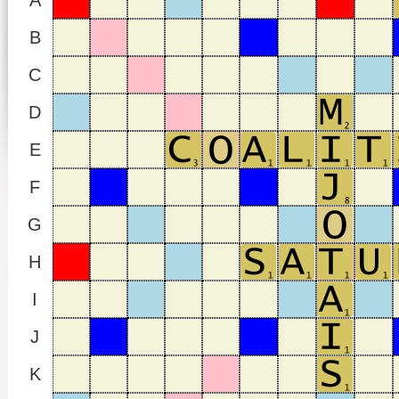
A
B
C
D
E
F
G
H
I
J
K