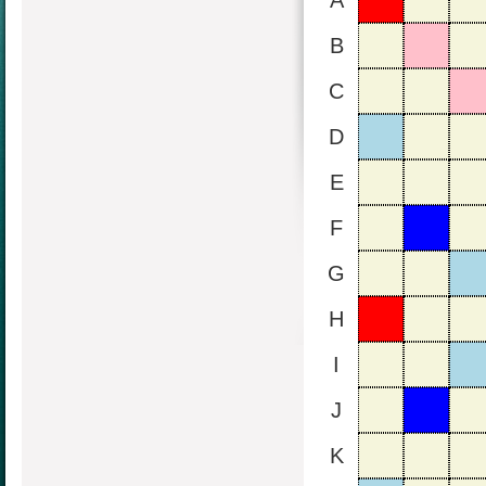
A
B
C
D
E
F
G
H
I
J
K