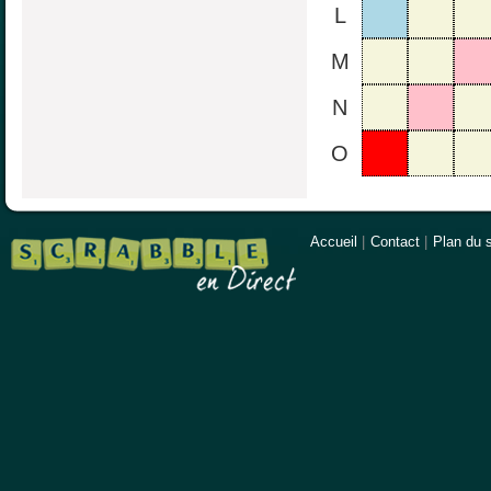
L
M
N
O
Accueil
|
Contact
|
Plan du s