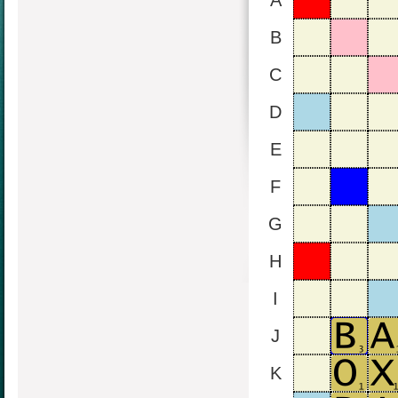
A
B
C
D
E
F
G
H
I
J
K