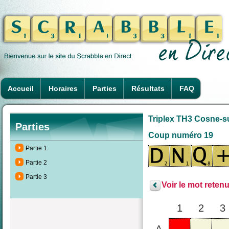
Accueil
Horaires
Parties
Résultats
FAQ
Triplex TH3 Cosne-su
Parties
Coup numéro 19
Partie 1
Partie 2
Partie 3
Voir le mot retenu
1
2
3