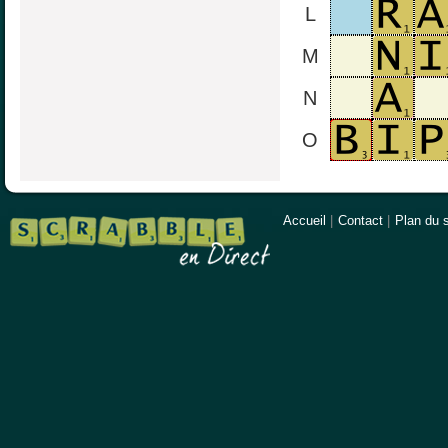
L
M
N
O
Accueil
|
Contact
|
Plan du s