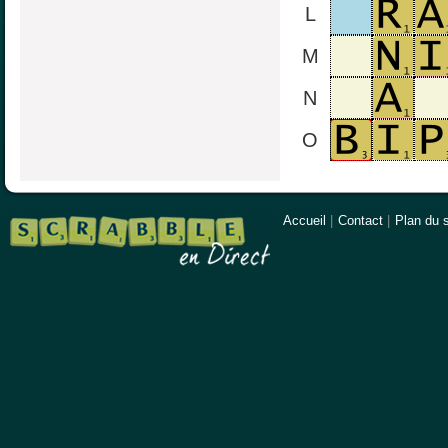
L
M
N
O
Accueil
|
Contact
|
Plan du s