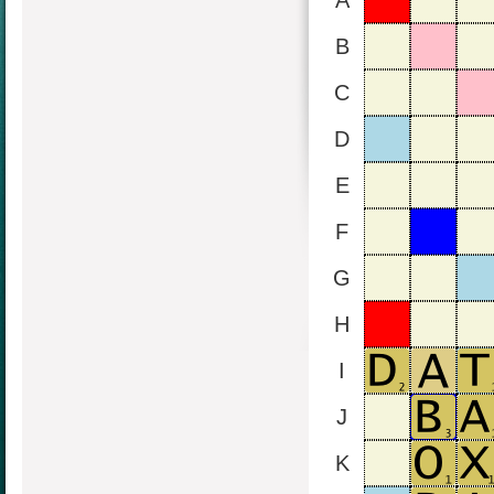
A
B
C
D
E
F
G
H
I
J
K