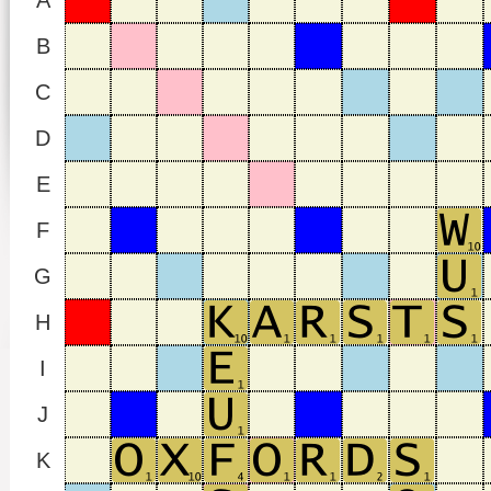
A
B
C
D
E
F
G
H
I
J
K