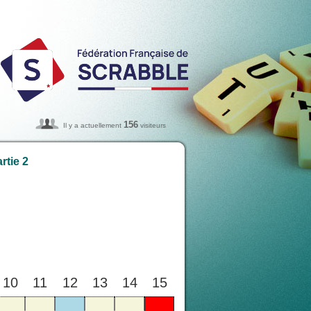
156
Il y a actuellement
visiteurs
rtie 2
10
11
12
13
14
15