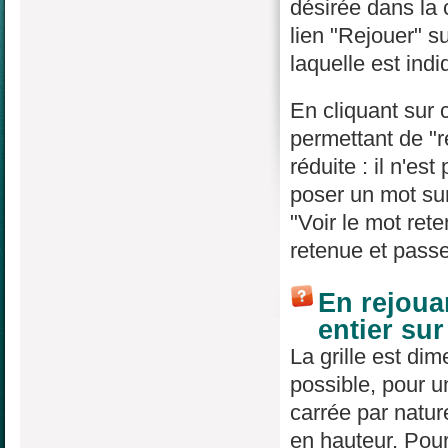
désirée dans la
lien "Rejouer" su
laquelle est indi
En cliquant sur 
permettant de "re
réduite : il n'es
poser un mot sur
"Voir le mot rete
retenue et passe
En rejouan
entier su
La grille est di
possible, pour un
carrée par natur
en hauteur. Pour 