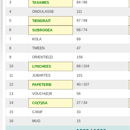
3
84 / 86
TAXAMES
4
ONDULASSE
111
5
97 / 99
TIENDRAIT
6
68 / 74
SUBROGEA
7
KOLA
69
8
TWEEN
47
9
ORIENTIE(Z)
156
10
68 / 104
LYNCHEES
11
JUBARTES
101
12
40 / 107
PAPETERIE
13
VOUCH(E)R
56
14
27 / 34
CO(T)ISA
15
CANIF
33
16
MUG
15