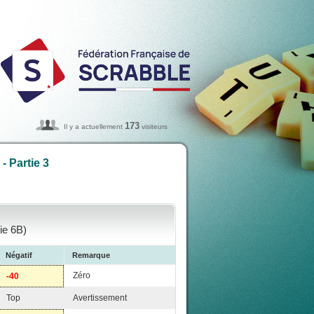
173
Il y a actuellement
visiteurs
 Partie 3
ie 6B)
Négatif
Remarque
Zéro
-40
Top
Avertissement