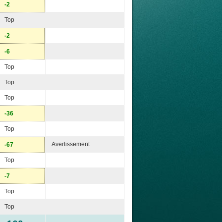
-2
Top
-2
-6
Top
Top
Top
-36
Top
Avertissement
-67
Top
-7
Top
Top