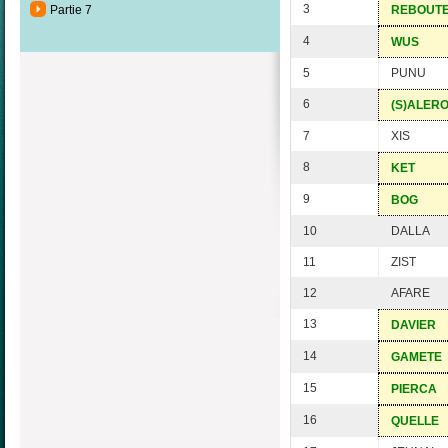
3
Partie 7
REBOUT
4
WUS
5
PUNU
6
(S)ALER
7
XIS
8
KET
9
BOG
10
DALLA
11
ZIST
12
AFARE
13
DAVIER
14
GAMETE
15
PIERCA
16
QUELLE