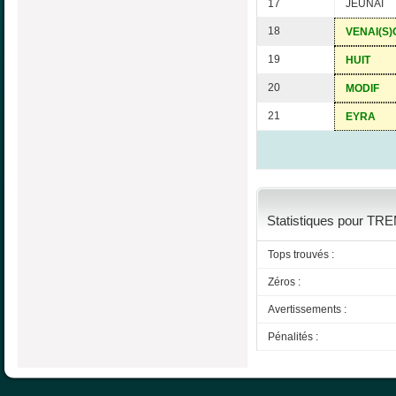
17
JEUNAI
18
VENAI(S)
19
HUIT
20
MODIF
21
EYRA
Statistiques pour TR
Tops trouvés :
Zéros :
Avertissements :
Pénalités :