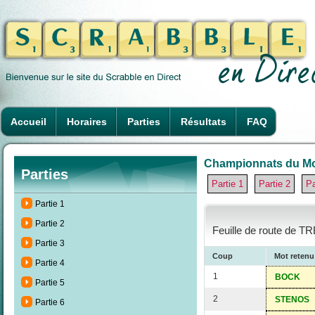
Accueil
Horaires
Parties
Résultats
FAQ
Championnats du Mond
Parties
Partie 1
Partie 2
Pa
Partie 1
Partie 2
Feuille de route de T
Partie 3
Coup
Mot retenu
Partie 4
1
BOCK
Partie 5
2
STENOS
Partie 6