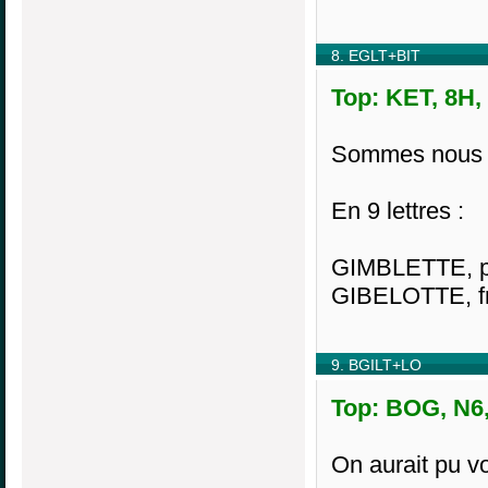
8. EGLT+BIT
Top: KET, 8H,
Sommes nous p
En 9 lettres :
GIMBLETTE, pet
GIBELOTTE, fri
9. BGILT+LO
Top: BOG, N6,
On aurait pu v