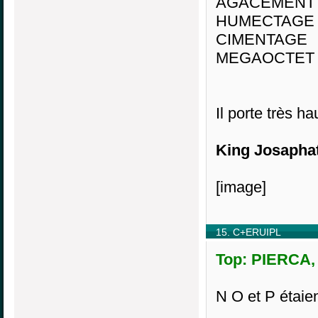
AGACEMENT
HUMECTAGE
CIMENTAGE
MEGAOCTET 
Il porte très ha
King Josap
[image]
15. C+ERUIPL
Top: PIERCA, 
N O et P étaien