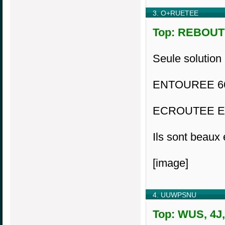
3. O+RUETEE
Top: REBOUTE
Seule solution 
ENTOUREE 6
ECROUTEE E
Ils sont beaux 
[image]
4. UUWPSNU
Top: WUS, 4J,