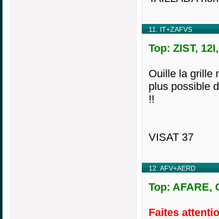
11. IT+ZAFVS
Top: ZIST, 12I
Ouille la grill
plus possible 
!!
VISAT 37
12. AFV+AERD
Top: AFARE, O
Faites attentio