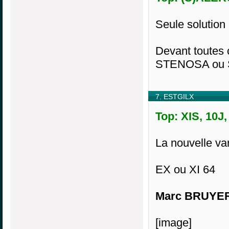
Seule solution
Devant toutes 
STENOSA ou 
7. ESTGILX
Top: XIS, 10J,
La nouvelle var
EX ou XI 64
Marc BRUYE
[image]