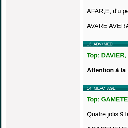
AFAR,E, d'u pe
AVARE AVERA 
13. ADV+MEEI
Top: DAVIER, 
Attention à la 
14. ME+CTAGE
Top: GAMETE,
Quatre jolis 9 l