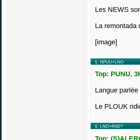
Les NEWS sont
La remontada
[image]
5. NPUU+LNO
Top: PUNU, 3K
Langue parlée
Le PLOUK ridic
6. LNO+RAE?
Top: (S)ALERO