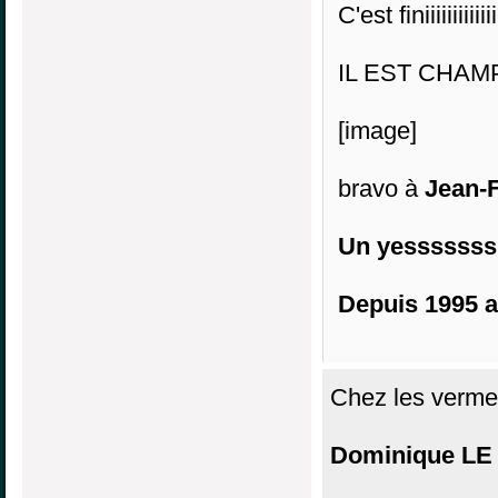
C'est finiiiiiiiiiiiiiii
IL EST CHAM
[image]
bravo à
Jean-
Un yesssssss r
Depuis 1995 a 
Chez les verme
Dominique LE