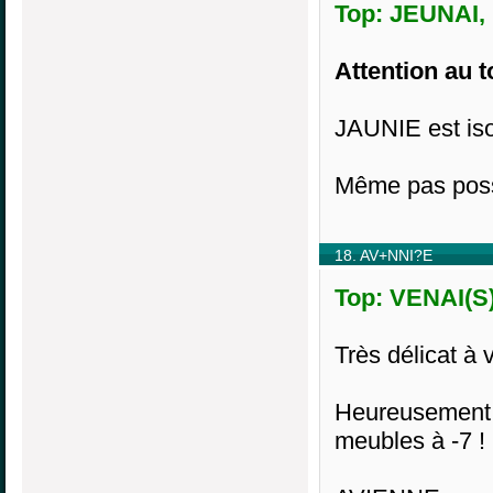
Top: JEUNAI, 
Attention au t
JAUNIE est iso
Même pas poss
18. AV+NNI?E
Top: VENAI(S)
Très délicat à v
Heureusement
meubles à -7 !