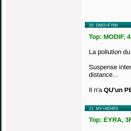
20. DMO+FYMI
Top: MODIF, 4
La pollution du
Suspense intens
distance...
Il n'a
QU'un PE
21. MY+AEHRS
Top: EYRA, 3F