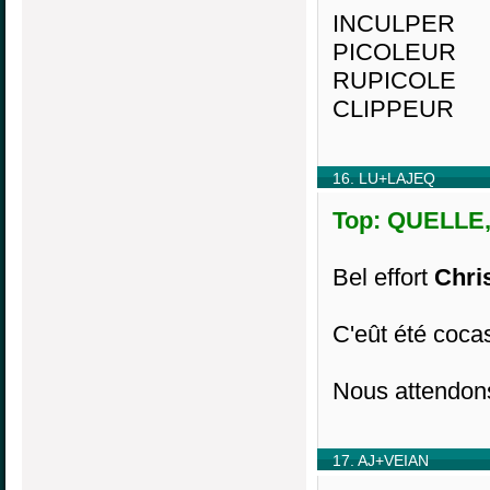
INCULPER
PICOLEUR
RUPICOLE
CLIPPEUR
16. LU+LAJEQ
Top: QUELLE, 
Bel effort
Chri
C'eût été coca
Nous attendo
17. AJ+VEIAN