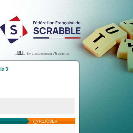
76
Il y a actuellement
visiteurs
ie 3
REJOUER