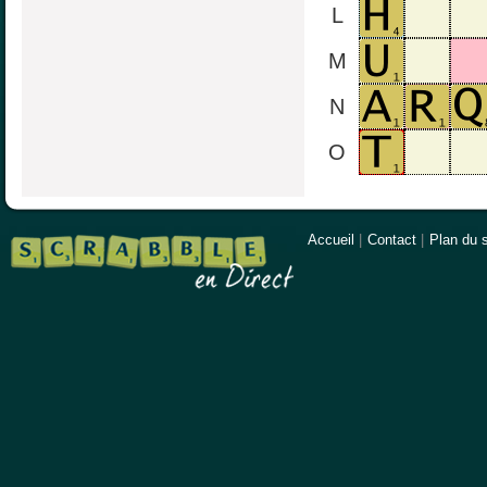
L
M
N
O
Accueil
|
Contact
|
Plan du s