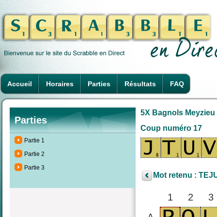
Accueil
Horaires
Parties
Résultats
FAQ
5X Bagnols Meyzieu N
Parties
Coup numéro 17
Partie 1
Partie 2
Partie 3
Mot retenu : TEJU
1
2
3