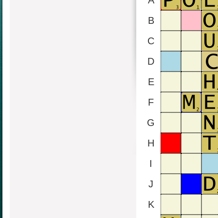
A
B
C
D
E
F
G
H
I
J
K