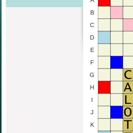
A
B
C
D
E
F
G
H
I
J
K