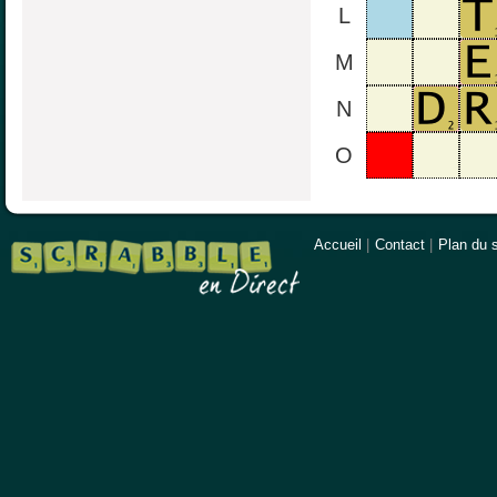
L
M
N
O
Accueil
|
Contact
|
Plan du s