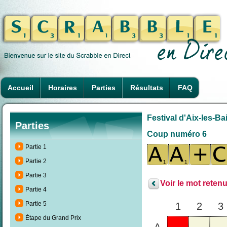
Accueil
Horaires
Parties
Résultats
FAQ
Festival d'Aix-les-Ba
Parties
Coup numéro 6
Partie 1
Partie 2
Partie 3
Voir le mot retenu
Partie 4
Partie 5
1
2
3
Étape du Grand Prix