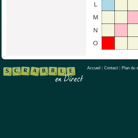
L
M
N
O
Accueil
|
Contact
|
Plan du s