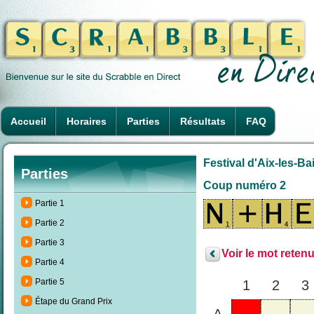
Accueil
Horaires
Parties
Résultats
FAQ
Festival d'Aix-les-B
Parties
Coup numéro 2
Partie 1
Partie 2
Partie 3
Voir le mot retenu
Partie 4
Partie 5
1
2
3
Étape du Grand Prix