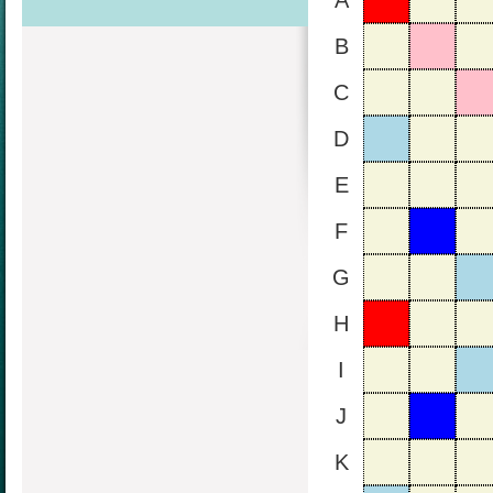
A
B
C
D
E
F
G
H
I
J
K