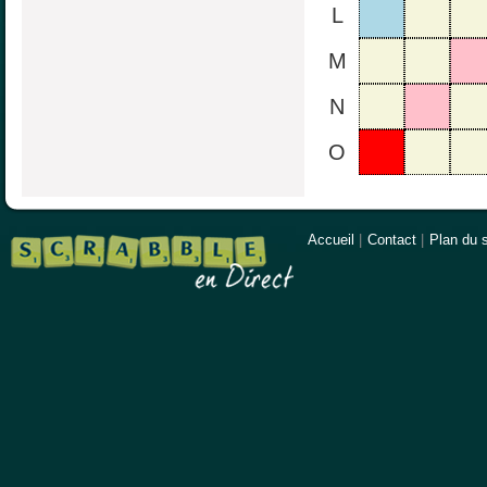
L
M
N
O
Accueil
|
Contact
|
Plan du s