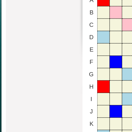
A
B
C
D
E
F
G
H
I
J
K