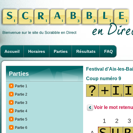
Accueil
Horaires
Parties
Résultats
FAQ
Festival d'Aix-les-Ba
Parties
Coup numéro 9
Partie 1
Partie 2
Partie 3
Voir le mot retenu
Partie 4
Partie 5
1
2
3
Partie 6