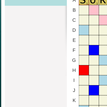
A
B
C
D
E
F
G
H
I
J
K