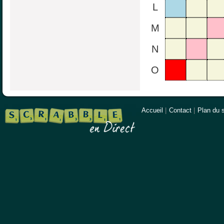
L
M
N
O
Accueil
|
Contact
|
Plan du s