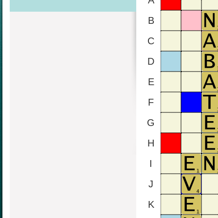
A
B
C
D
E
F
G
H
I
J
K