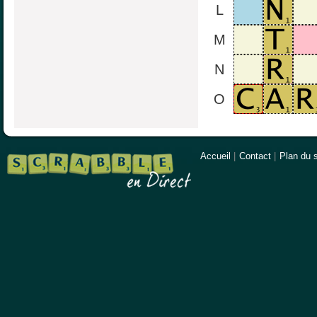
L
M
N
O
Accueil
|
Contact
|
Plan du s