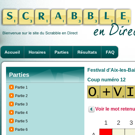
Accueil
Horaires
Parties
Résultats
FAQ
Festival d'Aix-les-Ba
Parties
Coup numéro 12
Partie 1
Partie 2
Partie 3
Voir le mot retenu
Partie 4
Partie 5
1
2
3
Partie 6