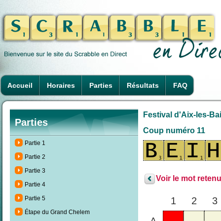
Accueil
Horaires
Parties
Résultats
FAQ
Festival d'Aix-les-Ba
Parties
Coup numéro 11
Partie 1
Partie 2
Partie 3
Voir le mot retenu
Partie 4
Partie 5
1
2
3
Étape du Grand Chelem