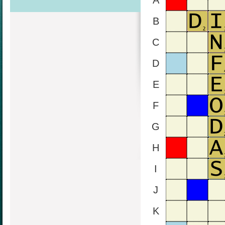
A
B
C
D
E
F
G
H
I
J
K