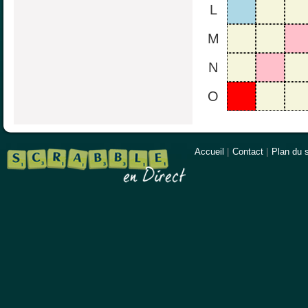
L
M
N
O
Accueil
|
Contact
|
Plan du s