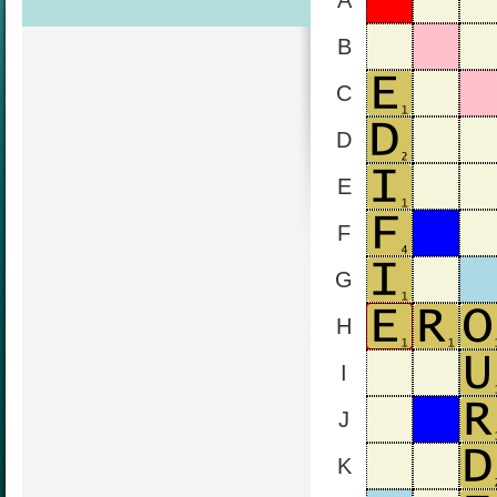
A
B
C
D
E
F
G
H
I
J
K