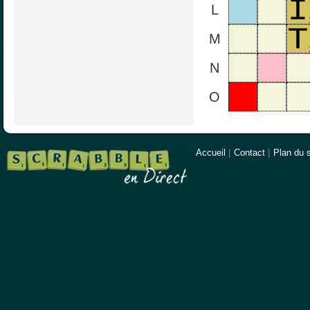
L
M
N
O
Accueil
|
Contact
|
Plan du s