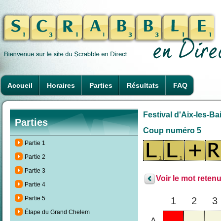
Accueil
Horaires
Parties
Résultats
FAQ
Festival d'Aix-les-Ba
Parties
Coup numéro 5
Partie 1
Partie 2
Partie 3
Voir le mot retenu
Partie 4
Partie 5
1
2
3
Étape du Grand Chelem