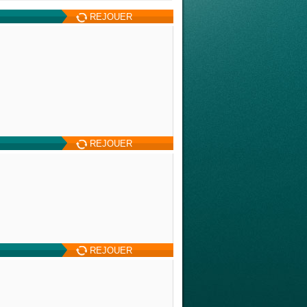
REJOUER
REJOUER
REJOUER