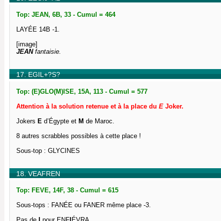
Top: JEAN, 6B, 33 - Cumul = 464
LAYÉE 14B -1.
[image]
JEAN
fantaisie.
17. EGIL+?S?
Top: (E)GLO(M)ISE, 15A, 113 - Cumul = 577
Attention à la solution retenue et à la place du
E
Joker.
Jokers
E
d’Égypte et
M
de Maroc.
8 autres scrabbles possibles à cette place !
Sous-top : GLYCINES
18. VEAFREN
Top: FEVE, 14F, 38 - Cumul = 615
Sous-tops : FANÉE ou FANER même place -3.
Pas de
I
pour ENF
I
ÉVRA.