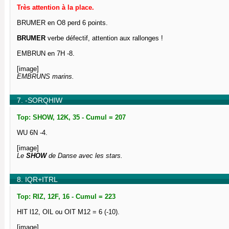
Très attention à la place.
BRUMER en O8 perd 6 points.
BRUMER
verbe défectif, attention aux rallonges !
EMBRUN en 7H -8.
[image]
EMBRUNS marins.
7. -SORQHIW
Top: SHOW, 12K, 35 - Cumul = 207
WU 6N -4.
[image]
Le
SHOW
de Danse avec les stars.
8. IQR+ITRL
Top: RIZ, 12F, 16 - Cumul = 223
HIT l12, OIL ou OIT M12 = 6 (-10).
[image]