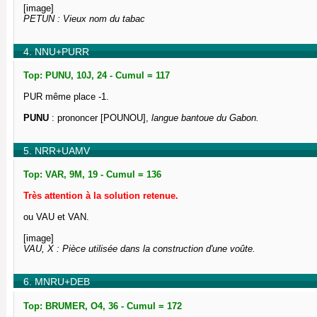
[image]
PETUN : Vieux nom du tabac
4. NNU+PURR
Top: PUNU, 10J, 24 - Cumul = 117
PUR même place -1.
PUNU
: prononcer [POUNOU],
langue bantoue du Gabon.
5. NRR+UAMV
Top: VAR, 9M, 19 - Cumul = 136
Très attention à la solution retenue.
ou VAU et VAN.
[image]
VAU, X : Pièce utilisée dans la construction d'une voûte.
6. MNRU+DEB
Top: BRUMER, O4, 36 - Cumul = 172