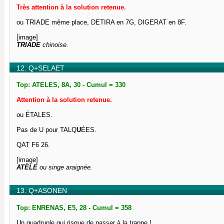
Très attention à la solution retenue.
ou TRIADE même place, DETIRA en 7G, DIGERAT en 8F.
[image]
TRIADE
chinoise.
12. Q+SELAET
Top: ATELES, 8A, 30 - Cumul = 330
Attention à la solution retenue.
ou ÉTALES.
Pas de U pour TALQ
U
ÉES.
QAT F6 26.
[image]
ATÈLE
ou singe araignée.
13. Q+ASONEN
Top: ENRENAS, E5, 28 - Cumul = 358
Un quadruple qui risque de passer à la trappe !