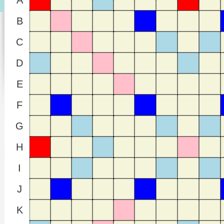
A
B
C
D
E
F
G
H
I
J
K