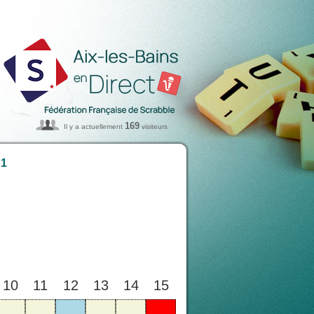
169
Il y a actuellement
visiteurs
 1
10
11
12
13
14
15