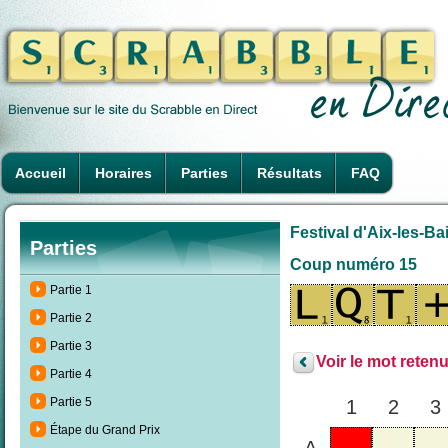
Accueil
Horaires
Parties
Résultats
FAQ
Festival d'Aix-les-Ba
Parties
Coup numéro 15
Partie 1
Partie 2
Partie 3
Voir le mot retenu
Partie 4
Partie 5
1
2
3
Étape du Grand Prix