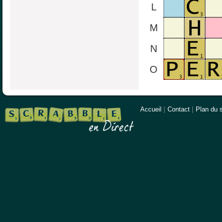
L
M
N
O
Accueil
|
Contact
|
Plan du s