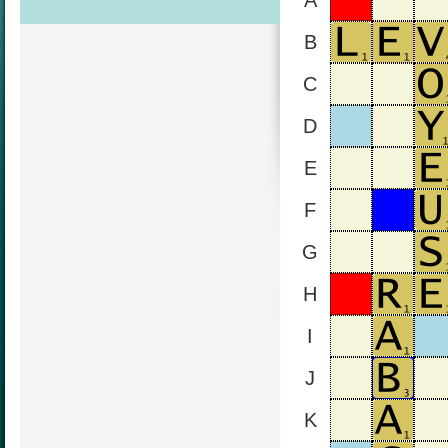
A
B
C
D
E
F
G
H
I
J
K