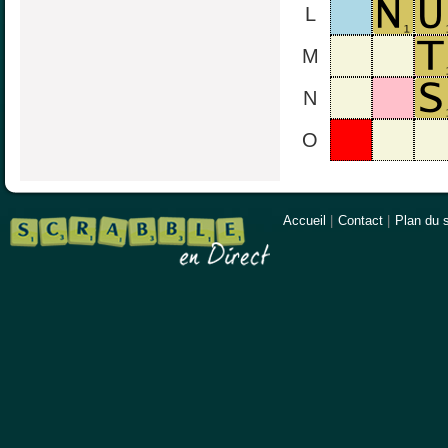
L
M
N
O
Accueil
|
Contact
|
Plan du s