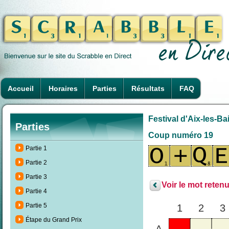
Accueil
Horaires
Parties
Résultats
FAQ
Festival d'Aix-les-Ba
Parties
Coup numéro 19
Partie 1
Partie 2
Partie 3
Voir le mot retenu
Partie 4
Partie 5
1
2
3
Étape du Grand Prix