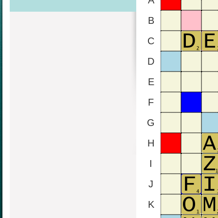
A
B
C
D
E
F
G
H
I
J
K