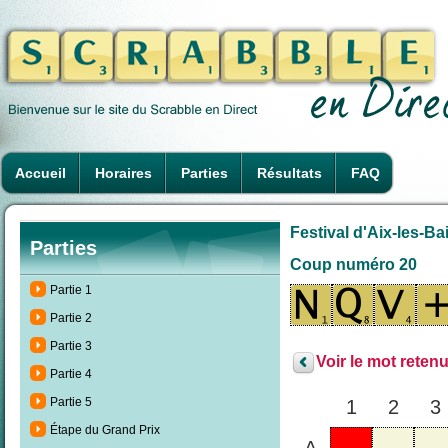
Accueil
Horaires
Parties
Résultats
FAQ
Festival d'Aix-les-Ba
Parties
Coup numéro 20
Partie 1
Partie 2
Partie 3
Voir le mot retenu
Partie 4
Partie 5
1
2
3
Étape du Grand Prix