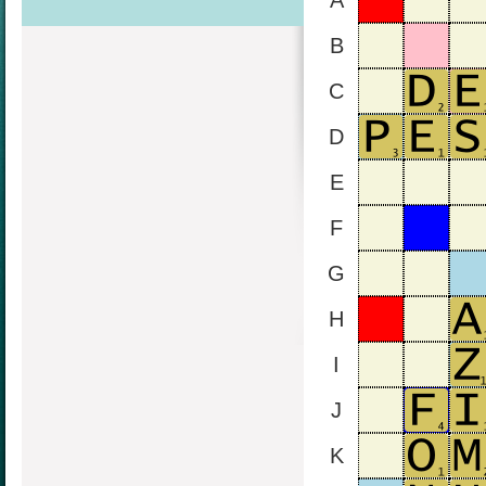
A
B
C
D
E
F
G
H
I
J
K