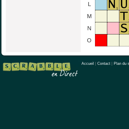
L
M
N
O
Accueil
|
Contact
|
Plan du s