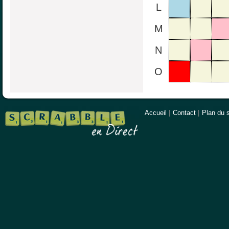
L
M
N
O
Accueil
|
Contact
|
Plan du s