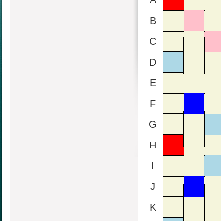
A
B
C
D
E
F
G
H
I
J
K