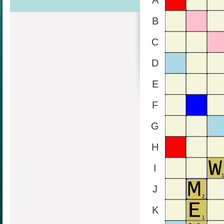
A
B
C
D
E
F
G
H
I
J
K