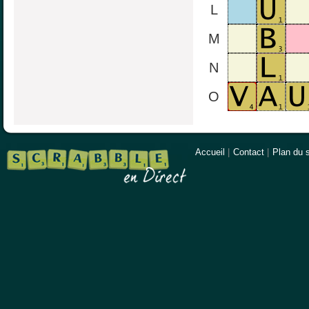
L
M
N
O
Accueil
|
Contact
|
Plan du s