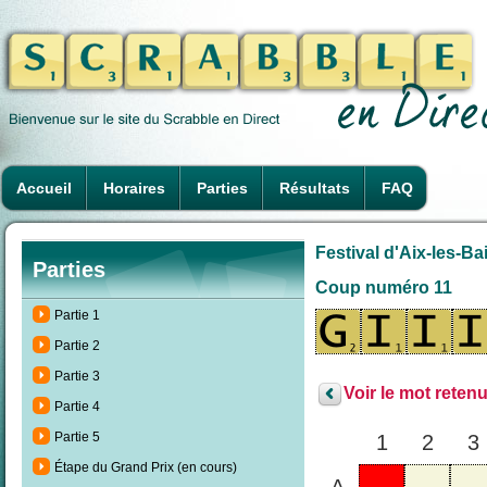
Accueil
Horaires
Parties
Résultats
FAQ
Festival d'Aix-les-Ba
Parties
Coup numéro 11
Partie 1
Partie 2
Partie 3
Voir le mot retenu
Partie 4
Partie 5
1
2
3
Étape du Grand Prix (en cours)