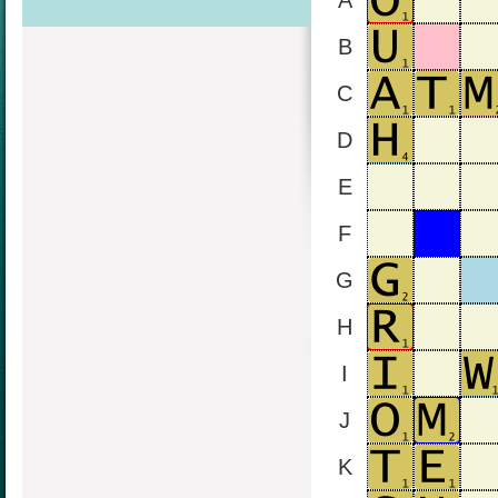
A
B
C
D
E
F
G
H
I
J
K