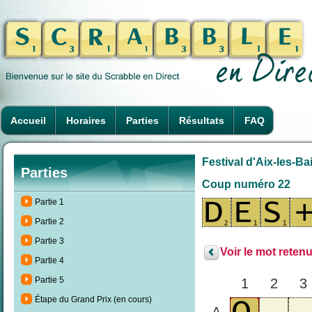
Accueil
Horaires
Parties
Résultats
FAQ
Festival d'Aix-les-Ba
Parties
Coup numéro 22
Partie 1
Partie 2
Partie 3
Voir le mot retenu
Partie 4
Partie 5
1
2
3
Étape du Grand Prix (en cours)