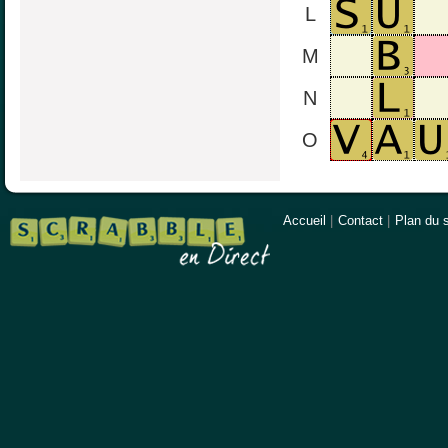
L
M
N
O
Accueil
|
Contact
|
Plan du s