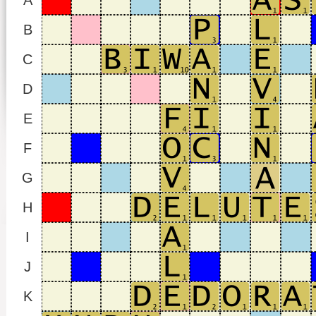
A
B
C
D
E
F
G
H
I
J
K