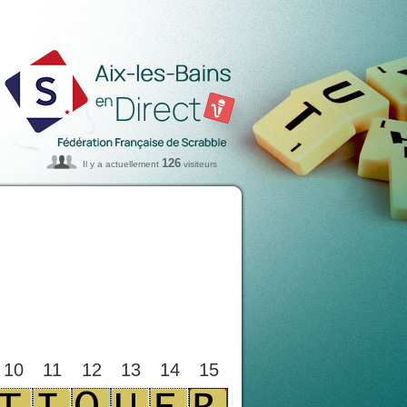
126
Il y a actuellement
visiteurs
10
11
12
13
14
15