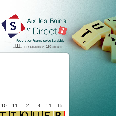
110
Il y a actuellement
visiteurs
10
11
12
13
14
15