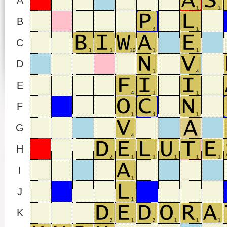
A
B
C
D
E
F
G
H
I
J
K