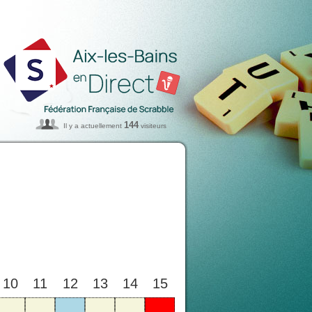
144
Il y a actuellement
visiteurs
10
11
12
13
14
15