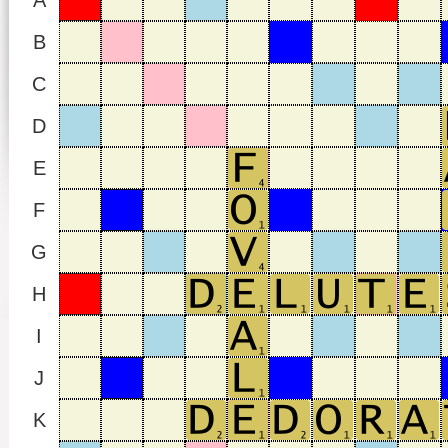
A
B
C
D
E
F
G
H
I
J
K