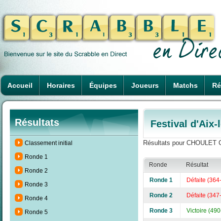
Accueil
Horaires
Équipes
Joueurs
Matchs
Ré
Résultats
Festival d'Aix
Résultats pour CHOULET Cl
Classement initial
Ronde 1
Ronde
Résultat
Ronde 2
Ronde 1
Défaite (364
Ronde 3
Ronde 2
Défaite (347
Ronde 4
Ronde 3
Victoire (49
Ronde 5