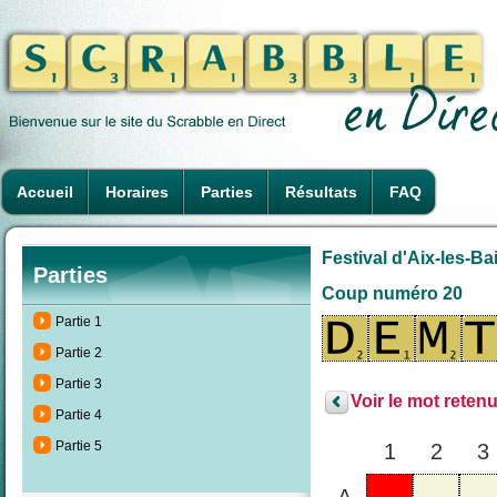
Accueil
Horaires
Parties
Résultats
FAQ
Festival d'Aix-les-Ba
Parties
Coup numéro 20
Partie 1
Partie 2
Partie 3
Voir le mot retenu
Partie 4
Partie 5
1
2
3