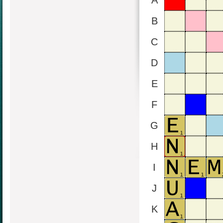
A
B
C
D
E
F
G
H
I
J
K