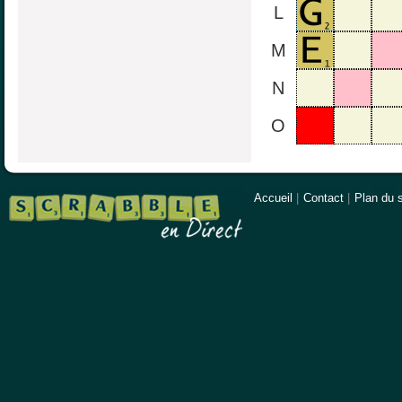
L
M
N
O
Accueil
|
Contact
|
Plan du s