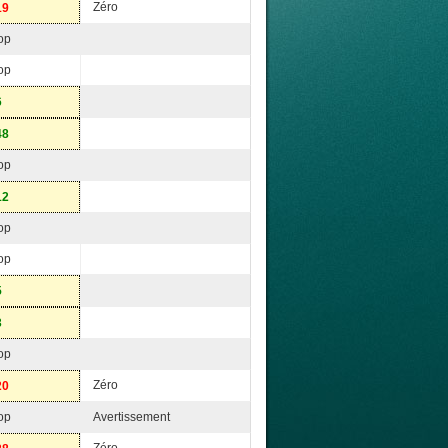
Zéro
19
op
op
6
48
op
12
op
op
5
3
op
Zéro
20
op
Avertissement