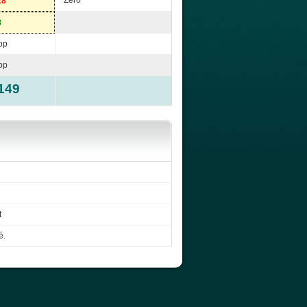
Zéro
28
8
op
op
149
t
é.