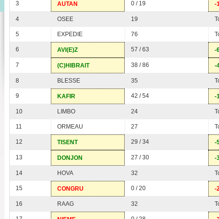
3
0 / 19
AUTAN
-
4
OSEE
19
T
5
EXPEDIE
76
T
6
57 / 63
AVI(E)Z
-
7
38 / 86
(C)HIBRAIT
-
8
BLESSE
35
T
9
42 / 54
KAFIR
-
10
LIMBO
24
T
11
ORMEAU
27
T
12
29 / 34
TISENT
-
13
27 / 30
DONJON
-
14
HOVA
32
T
15
0 / 20
CONGRU
-
16
RAAG
32
T