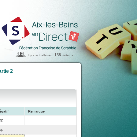
138
Il y a actuellement
visiteurs
rtie 2
égatif
Remarque
op
op