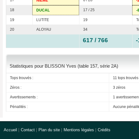
17
0 / 28
NIEME
-
18
17 / 25
DUCAL
-
19
LUTITE
19
T
20
ALOYAU
34
T
617 / 766
-
Statistiques pour BLISSON Yves (table 157, série 2A)
Tops trouvés :
11 tops trouvés
Zéros :
3 zéros
Avertissements :
1 avertissemen
Pénalités :
Aucune pénalit
Accueil
|
Contact
|
Plan du site
|
Mentions légales
|
Crédits