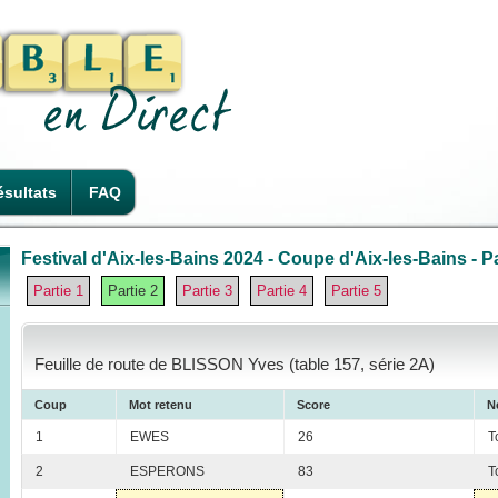
sultats
FAQ
Festival d'Aix-les-Bains 2024 - Coupe d'Aix-les-Bains - Pa
Partie 1
Partie 2
Partie 3
Partie 4
Partie 5
Feuille de route de BLISSON Yves (table 157, série 2A)
Coup
Mot retenu
Score
N
1
EWES
26
T
2
ESPERONS
83
T