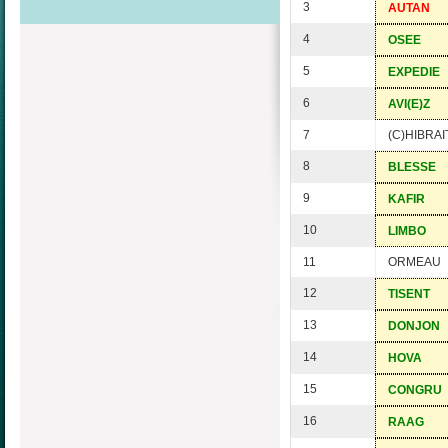
3
AUTAN
4
OSEE
5
EXPEDIE
6
AVI(E)Z
7
(C)HIBRAI
8
BLESSE
9
KAFIR
10
LIMBO
11
ORMEAU
12
TISENT
13
DONJON
14
HOVA
15
CONGRU
16
RAAG