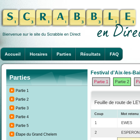
Accueil
Horaires
Parties
Résultats
FAQ
Festival d'Aix-les-Ba
Parties
Partie 1
Partie 2
Pa
Partie 1
Partie 2
Feuille de route de LE
Partie 3
Coup
Mot retenu
Partie 4
1
EWES
Partie 5
2
ESPERON
Étape du Grand Chelem