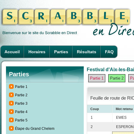
Accueil
Horaires
Parties
Résultats
FAQ
Festival d'Aix-les-Ba
Parties
Partie 1
Partie 2
Pa
Partie 1
Partie 2
Feuille de route de R
Partie 3
Coup
Mot retenu
Partie 4
1
EWES
Partie 5
2
ESPERON
Étape du Grand Chelem