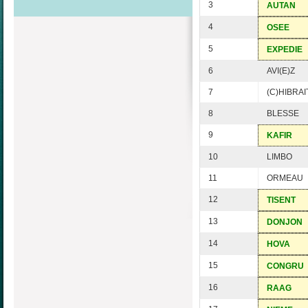
3
AUTAN
4
OSEE
5
EXPEDIE
6
AVI(E)Z
7
(C)HIBRAI
8
BLESSE
9
KAFIR
10
LIMBO
11
ORMEAU
12
TISENT
13
DONJON
14
HOVA
15
CONGRU
16
RAAG