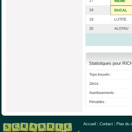
17
NIEME
18
DUCAL
19
LUTITE
20
ALOYAU
Statistiques pour RIC
Tops trouvés :
Zéros :
Avertissements :
Pénalités :
Accueil
|
Contact
|
Plan du s