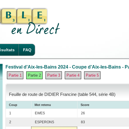
sultats
FAQ
Festival d'Aix-les-Bains 2024 - Coupe d'Aix-les-Bains - Pa
Partie 1
Partie 2
Partie 3
Partie 4
Partie 5
Feuille de route de DIDIER Francine (table 544, série 4B)
Coup
Mot retenu
Score
1
EWES
26
2
ESPERONS
83