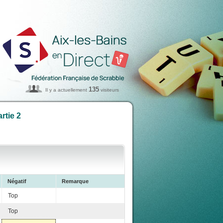
135
Il y a actuellement
visiteurs
rtie 2
Négatif
Remarque
Top
Top