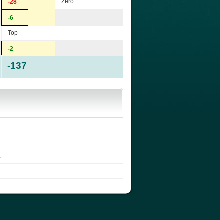
Zéro
-28
-6
Top
-2
-137
.