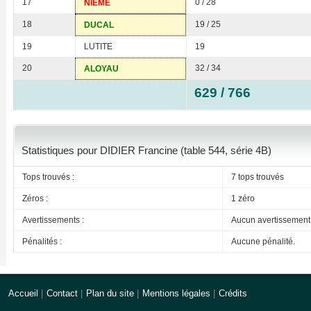
17
0 / 28
NIEME
18
19 / 25
DUCAL
19
LUTITE
19
20
32 / 34
ALOYAU
629 / 766
Statistiques pour DIDIER Francine (table 544, série 4B)
Tops trouvés :
7 tops trouvés
Zéros :
1 zéro
Avertissements :
Aucun avertissement
Pénalités :
Aucune pénalité.
Accueil
|
Contact
|
Plan du site
|
Mentions légales
|
Crédits