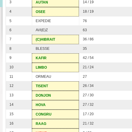
3
14 / 19
AUTAN
4
18 / 19
OSEE
5
EXPEDIE
76
6
AVI(E)Z
63
7
36 / 86
(C)HIBRAIT
8
BLESSE
35
9
42 / 54
KAFIR
10
21 / 24
LIMBO
11
ORMEAU
27
12
26 / 34
TISENT
13
27 / 30
DONJON
14
27 / 32
HOVA
15
17 / 20
CONGRU
16
21 / 32
RAAG