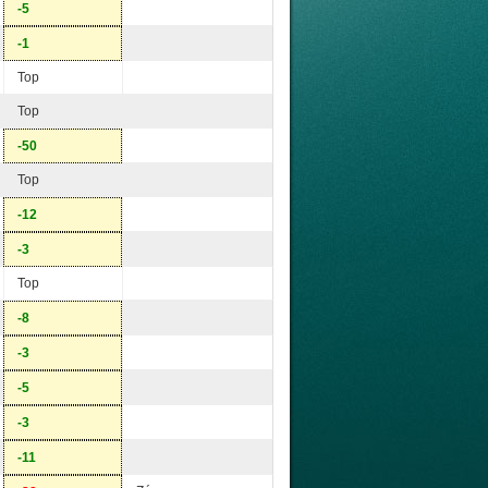
-5
-1
Top
Top
-50
Top
-12
-3
Top
-8
-3
-5
-3
-11