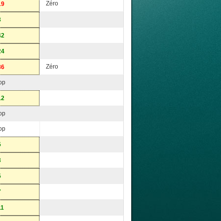
Zéro
19
3
42
24
Zéro
86
op
12
op
op
5
3
5
7
11