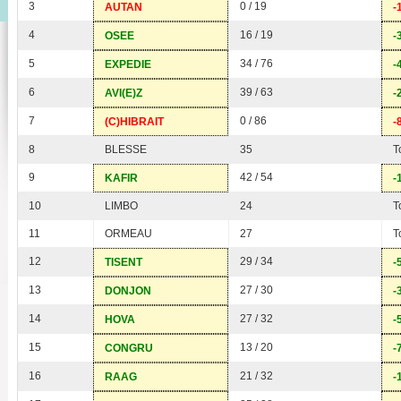
3
0 / 19
AUTAN
-
4
16 / 19
OSEE
-
5
34 / 76
EXPEDIE
-
6
39 / 63
AVI(E)Z
-
7
0 / 86
(C)HIBRAIT
-
8
BLESSE
35
T
9
42 / 54
KAFIR
-
10
LIMBO
24
T
11
ORMEAU
27
T
12
29 / 34
TISENT
-
13
27 / 30
DONJON
-
14
27 / 32
HOVA
-
15
13 / 20
CONGRU
-
16
21 / 32
RAAG
-