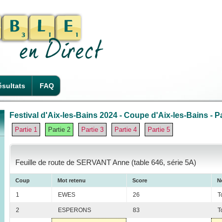
sultats
FAQ
Festival d'Aix-les-Bains 2024 - Coupe d'Aix-les-Bains - Pa
Partie 1
Partie 2
Partie 3
Partie 4
Partie 5
Feuille de route de SERVANT Anne (table 646, série 5A)
Coup
Mot retenu
Score
N
1
EWES
26
T
2
ESPERONS
83
T