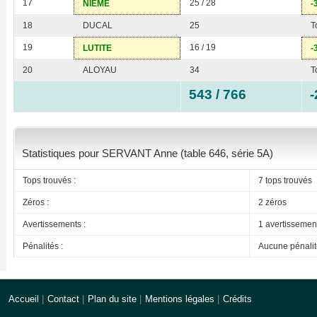
17
25 / 28
NIEME
-
18
DUCAL
25
T
19
16 / 19
LUTITE
-
20
ALOYAU
34
T
543 / 766
-
Statistiques pour SERVANT Anne (table 646, série 5A)
Tops trouvés :
7 tops trouvés
Zéros :
2 zéros
Avertissements :
1 avertissemen
Pénalités :
Aucune pénalit
Accueil
|
Contact
|
Plan du site
|
Mentions légales
|
Crédits