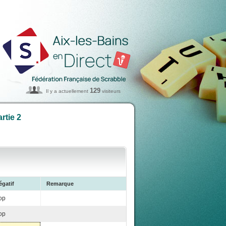
129
Il y a actuellement
visiteurs
rtie 2
égatif
Remarque
op
op