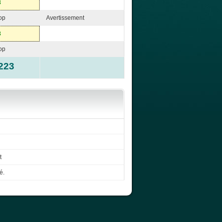
3
op
Avertissement
3
op
223
t
é.