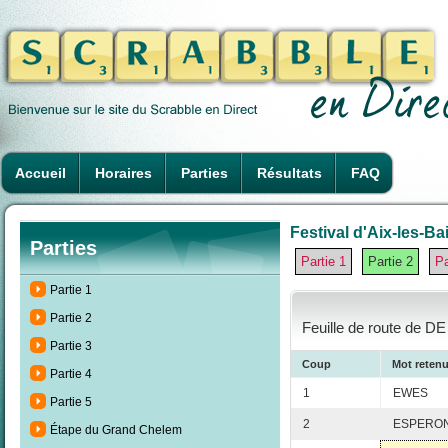
Accueil
Horaires
Parties
Résultats
FAQ
Festival d'Aix-les-Ba
Parties
Partie 1
Partie 2
Pa
Partie 1
Partie 2
Feuille de route de D
Partie 3
Coup
Mot reten
Partie 4
1
EWES
Partie 5
2
ESPERO
Étape du Grand Chelem