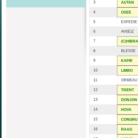
3
AUTAN
4
OSEE
5
EXPEDIE
6
AVI(E)Z
7
(C)HIBRA
8
BLESSE
9
KAFIR
10
LIMBO
11
ORMEAU
12
TISENT
13
DONJON
14
HOVA
15
CONGRU
16
RAAG