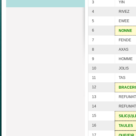
3
YIN
4
RIVEZ
5
EWEE
6
NONNE
7
FENDE
8
AXAS
9
HOMME
10
JOLIS
11
TAS
12
BRACER
13
REFUMAT
14
REFUMAT
15
SILIC(U)L
16
TAULES
17
QUE(E)R