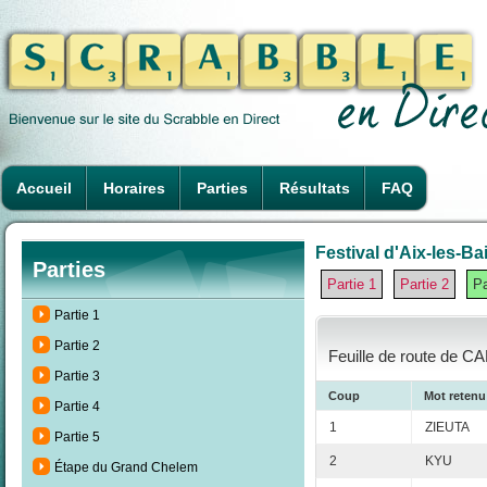
Accueil
Horaires
Parties
Résultats
FAQ
Festival d'Aix-les-Ba
Parties
Partie 1
Partie 2
Pa
Partie 1
Partie 2
Feuille de route de CA
Partie 3
Coup
Mot retenu
Partie 4
1
ZIEUTA
Partie 5
2
KYU
Étape du Grand Chelem