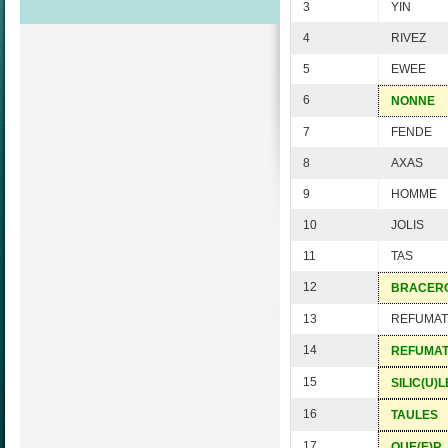
3
YIN
4
RIVEZ
5
EWEE
6
NONNE
7
FENDE
8
AXAS
9
HOMME
10
JOLIS
11
TAS
12
BRACER
13
REFUMAT
14
REFUMA
15
SILIC(U)L
16
TAULES
17
QUE(E)R