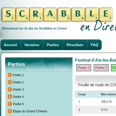
Accueil
Horaires
Parties
Résultats
FAQ
Festival d'Aix-les-Ba
Parties
Partie 1
Partie 2
Pa
Partie 1
Partie 2
Feuille de route de C
Partie 3
Coup
Mot retenu
Partie 4
1
ZIEUTA
Partie 5
2
KYU
Étape du Grand Chelem