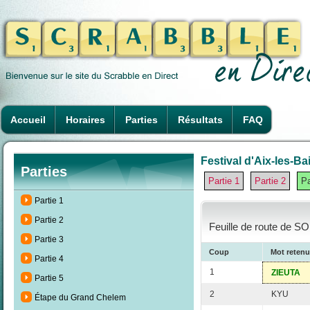
Accueil
Horaires
Parties
Résultats
FAQ
Festival d'Aix-les-Ba
Parties
Partie 1
Partie 2
Pa
Partie 1
Partie 2
Feuille de route de S
Partie 3
Coup
Mot retenu
Partie 4
1
ZIEUTA
Partie 5
2
KYU
Étape du Grand Chelem