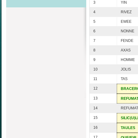
3
YIN
4
RIVEZ
5
EWEE
6
NONNE
7
FENDE
8
AXAS
9
HOMME
10
JOLIS
11
TAS
12
BRACER
13
REFUMA
14
REFUMA
15
SILIC(U)L
16
TAULES
17
QUE(E)R