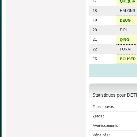
17
QUE(E)R
18
HALONS
19
DEUG
20
PIPI
21
QING
22
FORAT
23
BOUSER
Statistiques pour DETR
Tops trouvés :
Zéros :
Avertissements :
Pénalités :