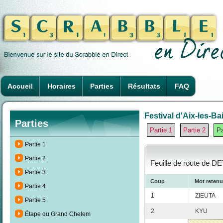
Accueil
Horaires
Parties
Résultats
FAQ
Festival d'Aix-les-Ba
Parties
Partie 1
Partie 2
Pa
Partie 1
Partie 2
Feuille de route de DE
Partie 3
Coup
Mot retenu
Partie 4
1
ZIEUTA
Partie 5
2
KYU
Étape du Grand Chelem