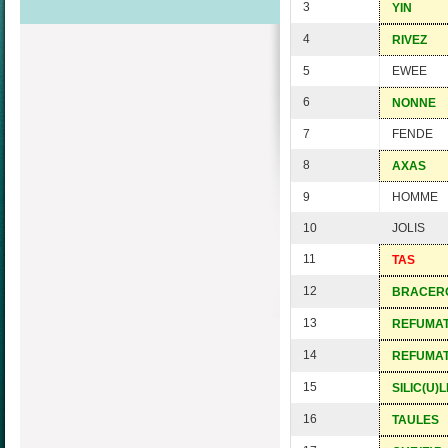
3
YIN
4
RIVEZ
5
EWEE
6
NONNE
7
FENDE
8
AXAS
9
HOMME
10
JOLIS
11
TAS
12
BRACER
13
REFUMA
14
REFUMA
15
SILIC(U)L
16
TAULES