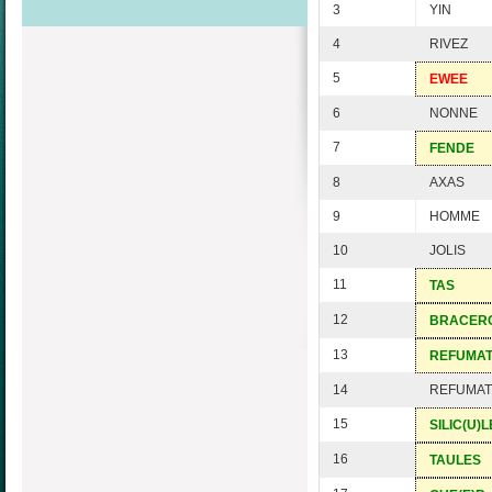
3
YIN
4
RIVEZ
5
EWEE
6
NONNE
7
FENDE
8
AXAS
9
HOMME
10
JOLIS
11
TAS
12
BRACER
13
REFUMA
14
REFUMAT
15
SILIC(U)L
16
TAULES