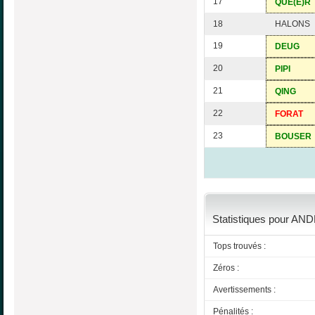
17
QUE(E)R
18
HALONS
19
DEUG
20
PIPI
21
QING
22
FORAT
23
BOUSER
Statistiques pour AND
Tops trouvés :
Zéros :
Avertissements :
Pénalités :