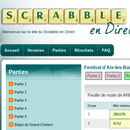
Accueil
Horaires
Parties
Résultats
FAQ
Festival d'Aix-les-Ba
Parties
Partie 1
Partie 2
Pa
Partie 1
Partie 2
Feuille de route de A
Partie 3
Coup
Mot retenu
Partie 4
1
ZIEUTA
Partie 5
2
KYU
Étape du Grand Chelem