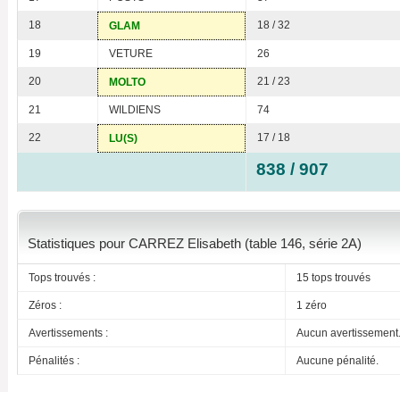
18
18 / 32
GLAM
19
VETURE
26
20
21 / 23
MOLTO
21
WILDIENS
74
22
17 / 18
LU(S)
838 / 907
Statistiques pour CARREZ Elisabeth (table 146, série 2A)
Tops trouvés :
15 tops trouvés
Zéros :
1 zéro
Avertissements :
Aucun avertissement
Pénalités :
Aucune pénalité.