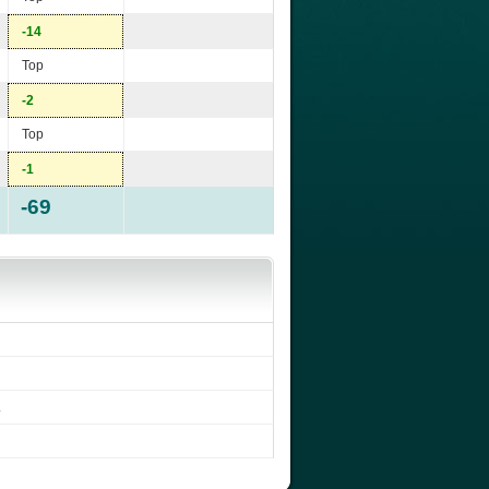
-14
Top
-2
Top
-1
-69
.