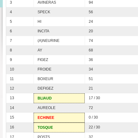
3
AVINERAS
94
4
SPECK
56
5
HI
24
6
INCITA
20
7
(A)NEURINE
74
8
AY
68
9
FIGEZ
36
10
FROIDE
34
11
BOXEUR
51
12
DEFIGEZ
21
13
17 / 30
BLIAUD
14
AUREOLE
72
15
0 / 30
ECHINEE
16
22 / 30
TOSQUE
17
POSTS
37