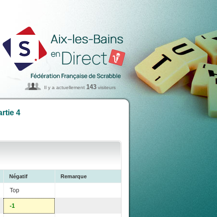
143
Il y a actuellement
visiteurs
rtie 4
Négatif
Remarque
Top
-1