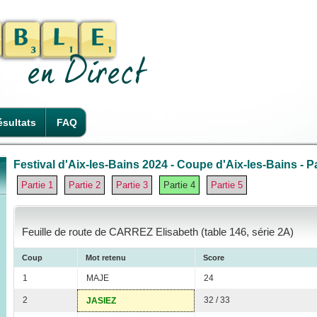
sultats
FAQ
Festival d'Aix-les-Bains 2024 - Coupe d'Aix-les-Bains - Pa
Partie 1
Partie 2
Partie 3
Partie 4
Partie 5
Feuille de route de CARREZ Elisabeth (table 146, série 2A)
Coup
Mot retenu
Score
1
MAJE
24
2
32 / 33
JASIEZ