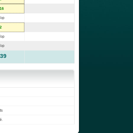
-16
Top
-2
Top
Top
-39
ts
é.