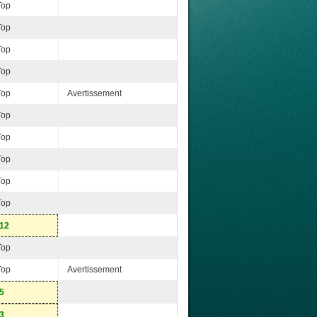
Top
Top
Top
Top
Top
Avertissement
Top
Top
Top
Top
Top
-12
Top
Top
Avertissement
-5
-3