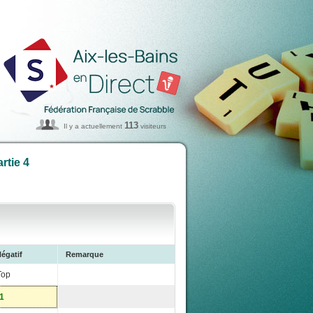
113
Il y a actuellement
visiteurs
rtie 4
égatif
Remarque
Top
-1