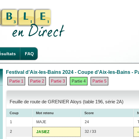
sultats
FAQ
Festival d'Aix-les-Bains 2024 - Coupe d'Aix-les-Bains - Pa
Partie 1
Partie 2
Partie 3
Partie 4
Partie 5
Feuille de route de GRENIER Aloys (table 196, série 2A)
Coup
Mot retenu
Score
N
1
MAJE
24
2
32 / 33
JASIEZ