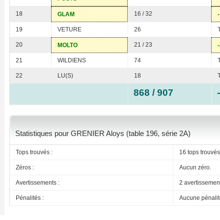
18
16 / 32
GLAM
19
VETURE
26
20
21 / 23
MOLTO
21
WILDIENS
74
22
LU(S)
18
868 / 907
Statistiques pour GRENIER Aloys (table 196, série 2A)
Tops trouvés :
16 tops trouvés
Zéros :
Aucun zéro.
Avertissements :
2 avertissemen
Pénalités :
Aucune pénalit