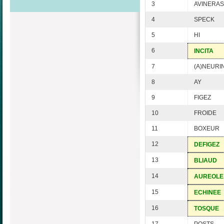
3
AVINERAS
4
SPECK
5
HI
6
INCITA
7
(A)NEURI
8
AY
9
FIGEZ
10
FROIDE
11
BOXEUR
12
DEFIGEZ
13
BLIAUD
14
AUREOLE
15
ECHINEE
16
TOSQUE