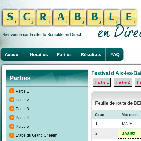
Accueil
Horaires
Parties
Résultats
FAQ
Festival d'Aix-les-Ba
Parties
Partie 1
Partie 2
Pa
Partie 1
Partie 2
Feuille de route de B
Partie 3
Coup
Mot retenu
Partie 4
1
MAJE
Partie 5
2
JASIEZ
Étape du Grand Chelem