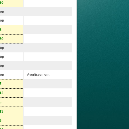
20
Top
Top
2
50
Top
Top
Top
Top
Avertissement
7
12
6
13
5