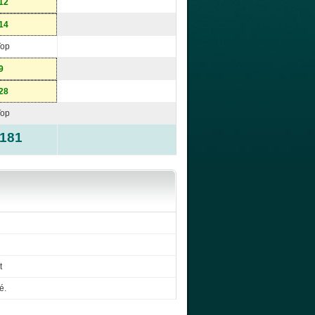
12
14
Top
9
28
Top
-181
t
é.