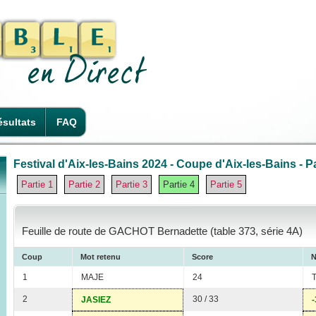
sultats
FAQ
Festival d'Aix-les-Bains 2024 - Coupe d'Aix-les-Bains - Pa
Partie 1
Partie 2
Partie 3
Partie 4
Partie 5
Feuille de route de GACHOT Bernadette (table 373, série 4A)
Coup
Mot retenu
Score
N
1
MAJE
24
2
30 / 33
JASIEZ
-