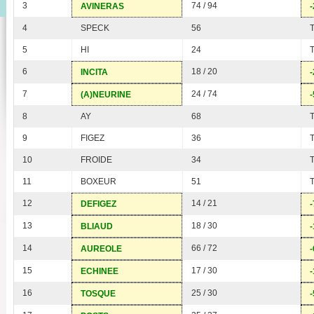
3
74 / 94
AVINERAS
-
4
SPECK
56
5
HI
24
6
18 / 20
INCITA
-
7
24 / 74
(A)NEURINE
-
8
AY
68
9
FIGEZ
36
10
FROIDE
34
11
BOXEUR
51
12
14 / 21
DEFIGEZ
-
13
18 / 30
BLIAUD
-
14
66 / 72
AUREOLE
-
15
17 / 30
ECHINEE
-
16
25 / 30
TOSQUE
-