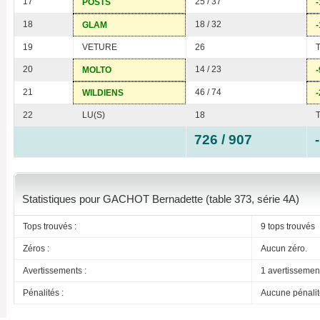
17
25 / 37
POSTS
-
18
18 / 32
GLAM
-
19
VETURE
26
20
14 / 23
MOLTO
-
21
46 / 74
WILDIENS
-
22
LU(S)
18
726 / 907
Statistiques pour GACHOT Bernadette (table 373, série 4A)
Tops trouvés :
9 tops trouvés
Zéros :
Aucun zéro.
Avertissements :
1 avertissemen
Pénalités :
Aucune pénalit