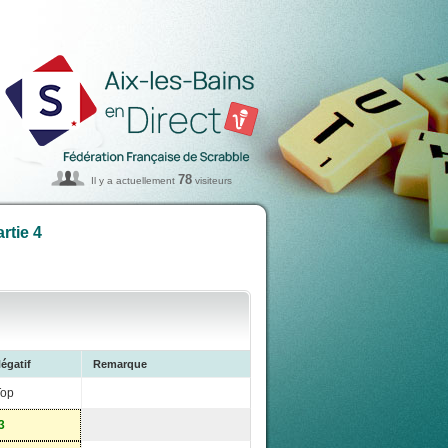
78
Il y a actuellement
visiteurs
rtie 4
égatif
Remarque
Top
3