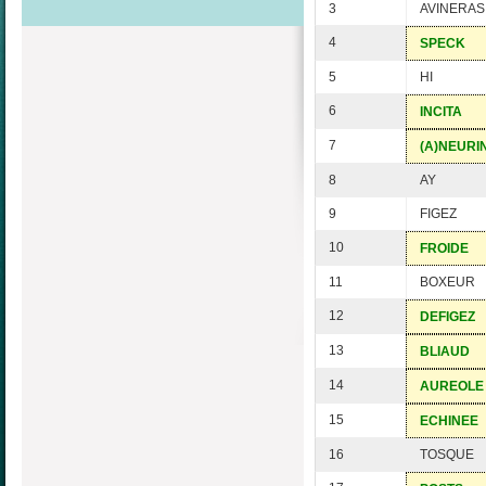
3
AVINERAS
4
SPECK
5
HI
6
INCITA
7
(A)NEURI
8
AY
9
FIGEZ
10
FROIDE
11
BOXEUR
12
DEFIGEZ
13
BLIAUD
14
AUREOLE
15
ECHINEE
16
TOSQUE