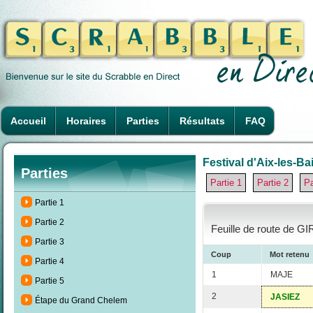
Accueil
Horaires
Parties
Résultats
FAQ
Festival d'Aix-les-Ba
Parties
Partie 1
Partie 2
Pa
Partie 1
Partie 2
Feuille de route de G
Partie 3
Coup
Mot retenu
Partie 4
1
MAJE
Partie 5
2
JASIEZ
Étape du Grand Chelem