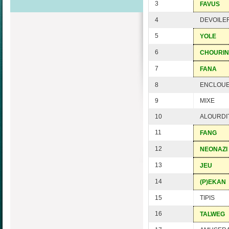
3
FAVUS
4
DEVOILE
5
YOLE
6
CHOURIN
7
FANA
8
ENCLOU
9
MIXE
10
ALOURDI
11
FANG
12
NEONAZI
13
JEU
14
(P)EKAN
15
TIPIS
16
TALWEG