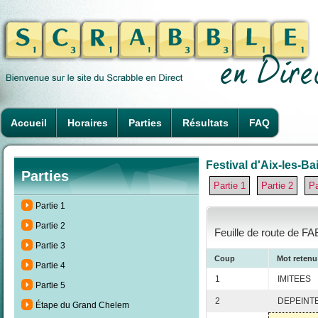
Accueil
Horaires
Parties
Résultats
FAQ
Festival d'Aix-les-Ba
Parties
Partie 1
Partie 2
Pa
Partie 1
Partie 2
Feuille de route de FA
Partie 3
Coup
Mot retenu
Partie 4
1
IMITEES
Partie 5
2
DEPEINT
Étape du Grand Chelem