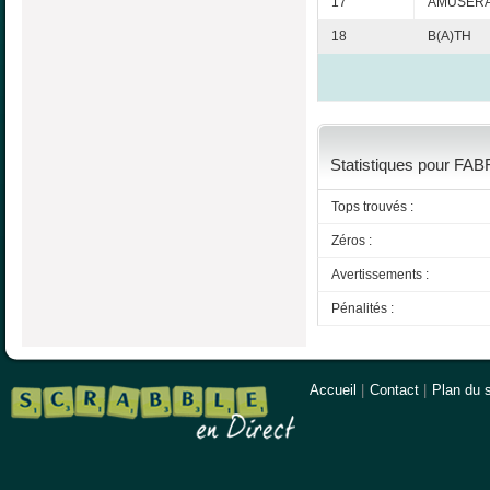
17
AMUSERA
18
B(A)TH
Statistiques pour FAB
Tops trouvés :
Zéros :
Avertissements :
Pénalités :
Accueil
|
Contact
|
Plan du s